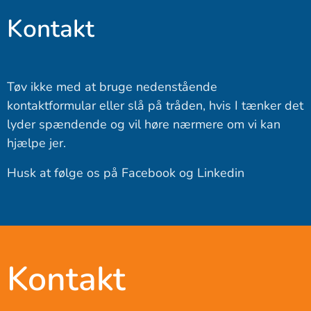
Kontakt
Tøv ikke med at bruge nedenstående
kontaktformular eller slå på tråden, hvis I tænker det
lyder spændende og vil høre nærmere om vi kan
hjælpe jer.
Husk at følge os på Facebook og Linkedin
Kontakt